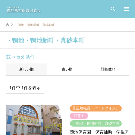
検索
・鴨池・鴨池新町・真砂本町
・鴨池・鴨池新町・真砂本町
並べ替え条件
新しい順
古い順
閲覧数順
1件中 1件を表示
非正規職員（パートタイム）
保育士
・鴨池・鴨池新町・真砂本町
鴨池保育園 保育補助・学生ア