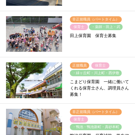
非正規職員（パートタイム）
保育士
・薬師・田上・武
田上保育園 保育士募集
正規職員
保育士
・緑ヶ丘町・川上町・西伊敷
こまどり保育園 一緒に働いて
くれる保育士さん、調理員さん
募集！
非正規職員（パートタイム）
保育士
・鴨池・鴨池新町・真砂本町