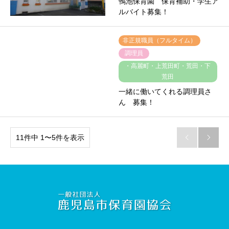
鴨池保育園 保育補助・学生ア
ルバイト募集！
非正規職員（フルタイム）
調理員
・高麗町・上荒田町・荒田・下
荒田
一緒に働いてくれる調理員さ
ん 募集！
11件中 1〜5件を表示

