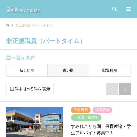
検索
非正規職員（パートタイム）
非正規職員（パートタイム）
並べ替え条件
新しい順
古い順
閲覧数順
11件中 1〜5件を表示


正規職員
保育教諭
・和田・卸本町
すみれこども園 保育教諭・学
生アルバイト募集中！